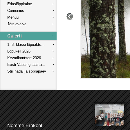
Edasiõppimine
Comenius
Menüü
Järelevalve
1.-8. klassi lõpuaktu...
Lõpukell 2026
Kevadkontsert 2026
Eesti Vabariigi aasta...
Stiilinädal ja sõbrapäev
Nõmme Erakool