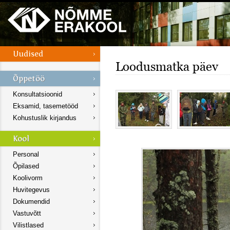
Loodusmatka päev
Konsultatsioonid
Eksamid, tasemetööd
Kohustuslik kirjandus
Personal
Õpilased
Koolivorm
Huvitegevus
Dokumendid
Vastuvõtt
Vilistlased